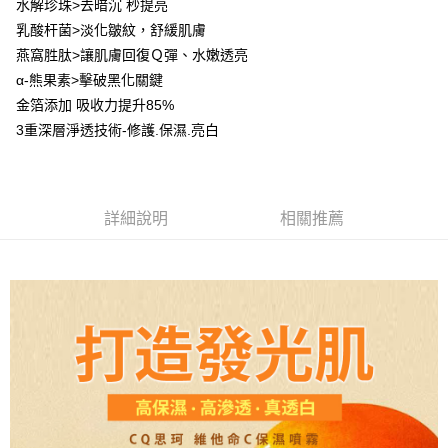
水解珍珠>去暗沉 秒提亮
每筆NT$85，滿NT$599(含以上)免運費
乳酸杆菌>淡化皺紋，舒緩肌膚
燕窩胜肽>讓肌膚回復Ｑ彈、水嫩透亮
宅配
α-熊果素>擊破黑化關鍵
每筆NT$85，滿NT$599(含以上)免運費
金箔添加 吸收力提升85%
(FedEx)海外配送
查看運費
3重深層淨透技術-修護.保濕.亮白
詳細說明
相關推薦