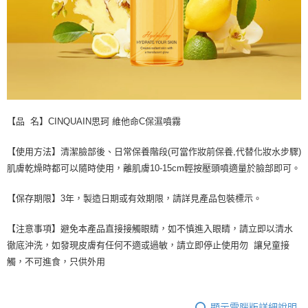
【品 名】CINQUAIN思珂 維他命C保濕噴霧
【使用方法】清潔臉部後、日常保養階段(可當作妝前保養,代替化妝水步驟)
肌膚乾燥時都可以隨時使用，離肌膚10-15cm輕按壓頭噴適量於臉部即可。
【保存期限】3年，製造日期或有效期限，請詳見產品包裝標示。
【注意事項】避免本產品直接接觸眼睛，如不慎進入眼睛，請立即以清水
徹底沖洗，如發現皮膚有任何不適或過敏，請立即停止使用勿 讓兒童接
觸，不可進食，只供外用
顯示電腦版詳細說明