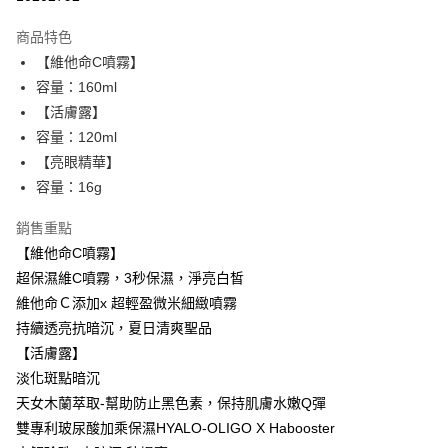
LINE Pay
商品特色
Apple Pay
【維他命C噴霧】
容量：160ml
街口支付
【活膚露】
悠遊付
容量：120ml
【亮眼精華】
ATM付款
容量：16g
運送方式
銷售重點
全家取貨付款
【維他命C噴霧】
每筆NT$85，滿NT$599(含以上)免運費
超保濕維C噴霧，3秒保濕，淨亮白皙
維他命Ｃ添加x 超輕盈微米細緻噴霧
付款後全家取貨
持續透亮抗暗沉，夏日清爽聖品
每筆NT$85，滿NT$599(含以上)免運費
【活膚露】
7-11取貨付款
淡化斑點暗沉
天女木蘭萃取-幫助防止黑色素，保持肌膚水嫩Q彈
每筆NT$85，滿NT$799(含以上)免運費
雙專利玻尿酸加乘保濕HYALO-OLIGO X Habooster
付款後7-11取貨