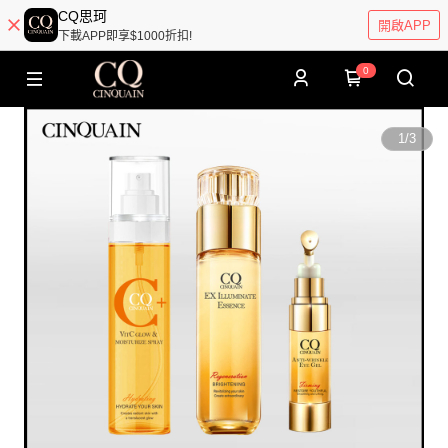
CQ思珂
開啟APP
下載APP即享$1000折扣!
0
1
/
3