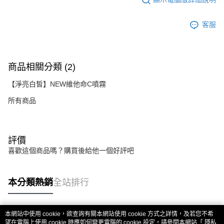
客服
商品相關分類 (2)
【淨亮白皙】NEW維他命C噴霧
所有商品
評價
喜歡這個商品嗎？購買後給他一個好評吧
本分類熱銷
全站排行
本網站中使用 cookie，欲查詢有關本網站使用 cookie 方式之詳情，及若您不希
熱門標籤
望在電腦上使用 cookie 時應如何變更電腦的 cookie 設定，請參閱本網站「
隱私