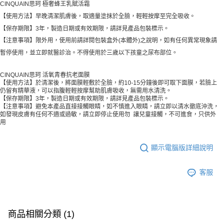
CINQUAIN思珂 極奢蜂王乳賦活霜
【使用方法】早晚清潔肌膚後，取適量塗抹於全臉，輕輕按摩至完全吸收。
【保存期限】3年，製造日期或有效期限，請詳見產品包裝標示。
【注意事項】限外用，使用前請詳閱包裝盒外(本體外)之說明，如有任何異常現象請
暫停使用，並立即就醫診治。不得使用於三歲以下孩童之尿布部位。
CINQUAIN思珂 活氧青春抗老面膜
【使用方法】於清潔後，將面膜輕敷於全臉，約10-15分鐘後即可取下面膜，若臉上
仍留有精華液，可以指腹輕輕按摩幫助肌膚吸收，無需用水清洗。
【保存期限】3年，製造日期或有效期限，請詳見產品包裝標示。
【注意事項】避免本產品直接接觸眼睛，如不慎進入眼睛，請立即以清水徹底沖洗，
如發現皮膚有任何不適或過敏，請立即停止使用勿 讓兒童接觸，不可進食，只供外
用
顯示電腦版詳細說明
客服
商品相關分類 (1)